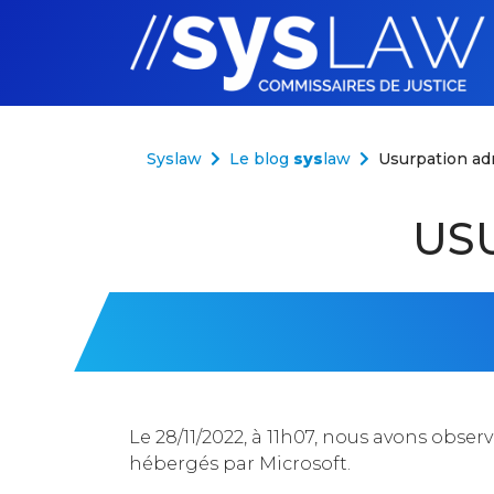
Aller au contenu
Syslaw
Le blog
sys
law
Usurpation ad
US
Le 28/11/2022, à 11h07, nous avons obse
hébergés par Microsoft.