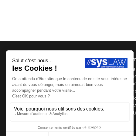
Infor
Page 
Payer
Ench
Le g
Le Bl
Cont
Menti