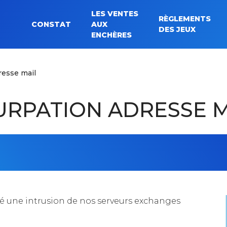
LES VENTES
RÈGLEMENTS
CONSTAT
AUX
Rechercher :
DES JEUX
ENCHÈRES
resse mail
URPATION ADRESSE M
rvé une intrusion de nos serveurs exchanges