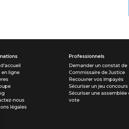
mations
Professionnels
d'accueil
Demander un constat de
 en ligne
Commissaire de Justice
ères
Recouvrer vos impayés
roupe
Sécuriser un jeu concours
og
Sécuriser une assemblée 
actez-nous
vote
ons légales