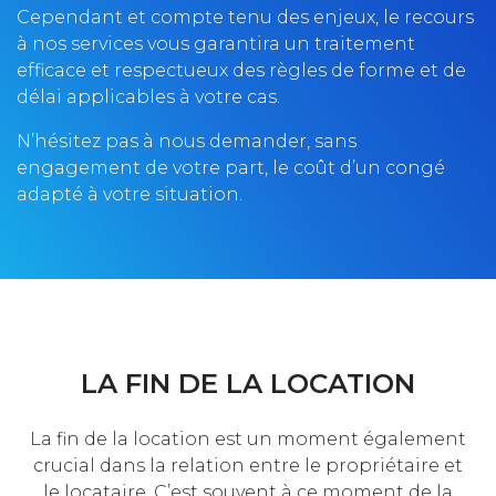
Cependant et compte tenu des enjeux, le recours
à nos services vous garantira un traitement
efficace et respectueux des règles de forme et de
délai applicables à votre cas.
N’hésitez pas à nous demander, sans
engagement de votre part, le coût d’un congé
adapté à votre situation.
LA FIN DE LA LOCATION
La fin de la location est un moment également
crucial dans la relation entre le propriétaire et
le locataire. C’est souvent à ce moment de la