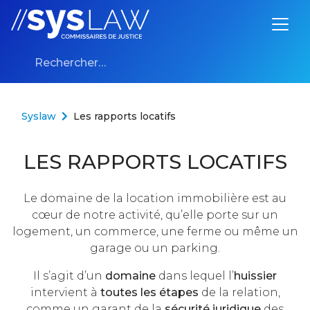
Aller au contenu
Rechercher :
Syslaw
Les rapports locatifs
LES RAPPORTS LOCATIFS
Le domaine de la location immobilière est au
cœur de notre activité, qu’elle porte sur un
logement, un commerce, une ferme ou même un
garage ou un parking.
Il s’agit d’un
domaine
dans lequel l’
huissier
intervient à
toutes les étapes
de la relation,
comme un garant de la
sécurité juridique
des