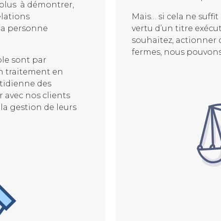
t plus à démontrer,
elations
Mais… si cela ne suff
 la personne
vertu d’un titre exécu
souhaitez, actionner 
fermes, nous pouvons 
le sont par
un traitement en
otidienne des
r avec nos clients
la gestion de leurs