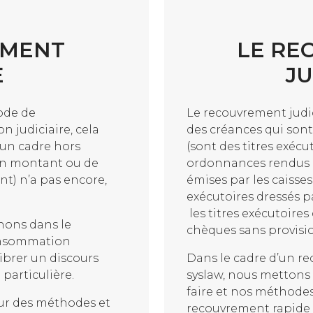
EMENT
LE RE
E
JU
ode de
Le recouvrement judi
n judiciaire, cela
des créances qui son
 un cadre hors
(sont des titres exécu
son montant ou de
ordonnances rendus p
nt) n’a pas encore,
émises par les caisses
exécutoires dressés p
les titres exécutoires
nons dans le
chèques sans provision
consommation
ibrer un discours
Dans le cadre d’un re
particulière.
syslaw, nous mettons à
faire et nos méthode
ur des méthodes et
recouvrement rapide 