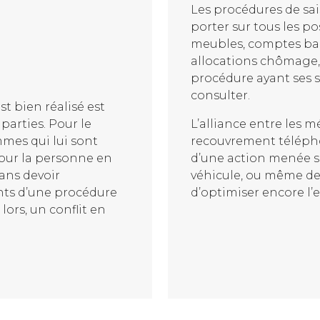
Les procédures de sai
porter sur tous les po
meubles, comptes ban
allocations chômage
procédure ayant ses sp
consulter.
t bien réalisé est
arties. Pour le
L’alliance entre les
mmes qui lui sont
recouvrement télépho
our la personne en
d’une action menée s
sans devoir
véhicule, ou même de
nts d’une procédure
d’optimiser encore l’
ors, un conflit en