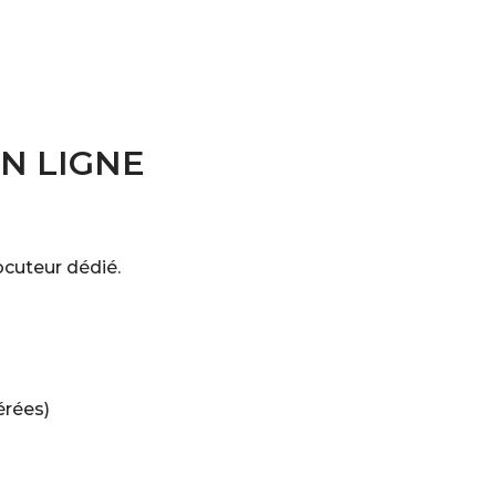
N LIGNE
ocuteur dédié.
érées)