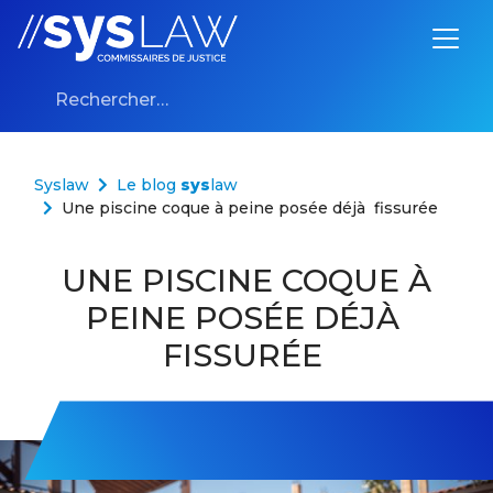
Aller au contenu
Rechercher :
Syslaw
Le blog
sys
law
Une piscine coque à peine posée déjà fissurée
UNE PISCINE COQUE À
PEINE POSÉE DÉJÀ
FISSURÉE