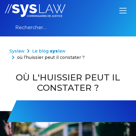
Aller au contenu
Rechercher :
Syslaw
Le blog
sys
law
où l’huissier peut il constater ?
OÙ L'HUISSIER PEUT IL
CONSTATER ?