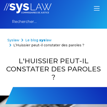
Aller au contenu
Rechercher :
Syslaw
Le blog
sys
law
L’Huissier peut-il constater des paroles ?
L'HUISSIER PEUT-IL
CONSTATER DES PAROLES
?