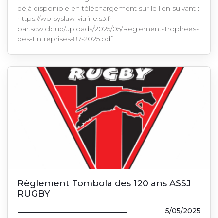
déjà disponible en téléchargement sur le lien suivant :
https://wp-syslaw-vitrine.s3.fr-
par.scw.cloud/uploads/2025/05/Reglement-Trophees-
des-Entreprises-87-2025.pdf
Règlement Tombola des 120 ans ASSJ
RUGBY
5/05/2025