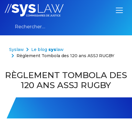
Aller au contenu
Rechercher :
Syslaw
Le blog
sys
law
Règlement Tombola des 120 ans ASSJ RUGBY
RÈGLEMENT TOMBOLA DES
120 ANS ASSJ RUGBY