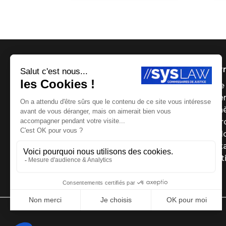
Infor
Page 
Payer
Ench
Le g
Le Bl
Cont
Menti