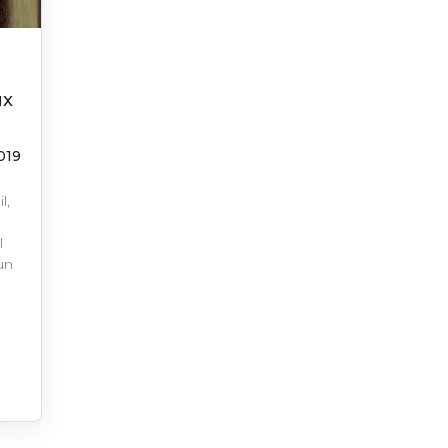
ux
019
l,
l
un