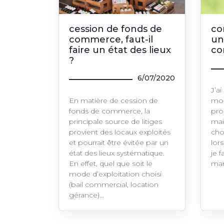
cession de fonds de
co
commerce, faut-il
un
faire un état des lieux
co
?
6/07/2020
J’ai
En matière de cession de
mon
fonds de commerce, la
pro
principale source de litiges
mai
provient des locaux exploités
cho
et pourrait être évitée par un
lor
état des lieux systématique.
je f
En effet, quel que soit le
mar
mode d’exploitation choisi
(bail commercial, location
gérance)…