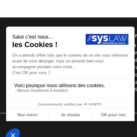
Infor
Page 
Payer
Ench
Le g
Le Bl
Cont
Menti