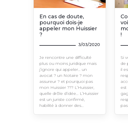
En cas de doute,
Co
pourquoi dois-je
vo
appeler mon Huissier
mo
?
!
3/03/2020
Je rencontre une difficulté
Si 
plus ou moins juridique mais
de 
j’ignore qui appeler… un
il e
avocat ? un Notaire ? mon
res
assureur ? et pourquoi pas
acc
mon Huissier ??? L’Huissier,
est
quelle drôle d’idée… L’Huissier
gag
est un juriste confirmé,
res
habilité à donner des…
pas