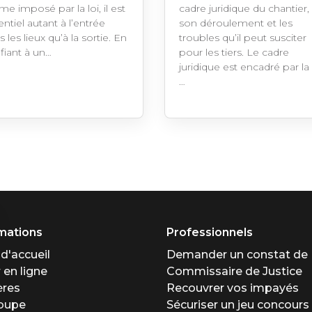
e imposé par la loi, il est
cadre juridique du chantier,
ntiel autant à l’entrée
son déroulement et les
 les lieux qu’à la sortie. En
troubles qu’il peut susciter
fiant à un…
pour les tiers. Le cadre
juridique est encadré par la 
…
mations
Professionnels
d'accueil
Demander un constat de
 en ligne
Commissaire de Justice
ères
Recouvrer vos impayés
roupe
Sécuriser un jeu concours