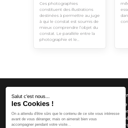
Ces photographies
mêm
constituent des illustrations
esse
destinées à permettre au juge
dans
à qui le constat est soumis de
con
mieux comprendre l’objet du
constat. Le parallèle entre la
photographie et le…
Infor
Page 
Payer
Ench
Le g