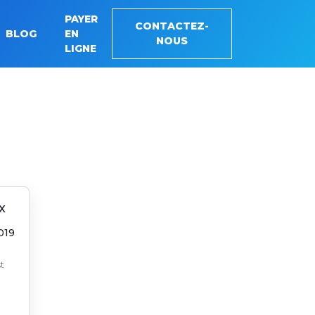
PAYER
CONTACTEZ-
BLOG
EN
NOUS
LIGNE
x
019
t