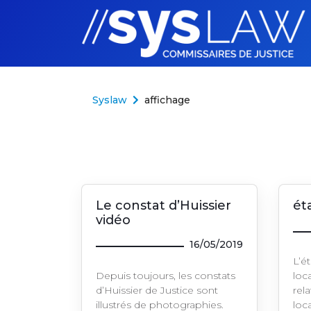
Aller au contenu
Syslaw
affichage
Le constat d’Huissier
éta
vidéo
16/05/2019
L’é
Depuis toujours, les constats
loca
d’Huissier de Justice sont
rela
illustrés de photographies.
loca