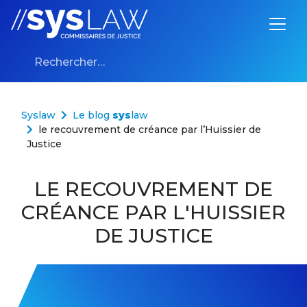
Aller au contenu
Rechercher :
Syslaw
Le blog
sys
law
le recouvrement de créance par l’Huissier de
Justice
LE RECOUVREMENT DE
CRÉANCE PAR L'HUISSIER
DE JUSTICE