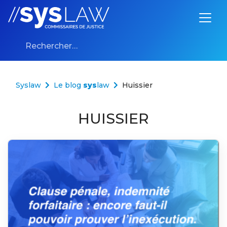
Aller au contenu
Rechercher :
Syslaw
Le blog
sys
law
Huissier
HUISSIER