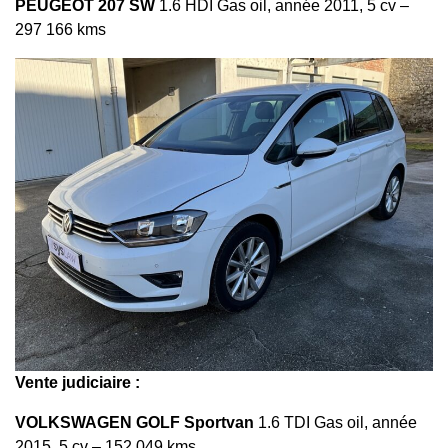
PEUGEOT 207 SW
1.6 HDI Gas oil, année 2011, 5 cv –
297 166 kms
Vente judiciaire :
VOLKSWAGEN GOLF Sportvan
1.6 TDI Gas oil, année
2015, 5 cv – 152 049 kms