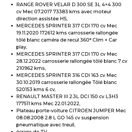
RANGE ROVER VELAR D 300 SE 3L 4×4 300
cv Mec 07.2017 73383 kms avec moteur
direction assistée HS,
MERCEDES SPRINTER 317 CDI 170 cv Mec
19.11.2020 172612 kms carrosserie rallongée
tôlé blanc caméra de recul 360° Clim + Car
play,
MERCEDES SPRINTER 317 CDI 170 cv Mec
28.12.2022 carrosserie rallongée tôlé blanc 7 cv
210962 kms,
MERCEDES SPRINTER 316 CDI 163 cv Mec
30.10.2019 carrosserie rallongée Tôlé blanc
520153 kms 6 cv,
RENAULT MASTER III 2.3L DCI 150 cv L3H3
177511 kms Mec 22.01.2022,
Plateau porte-voiture CITROEN JUMPER Mec
08.08.2008 2.8 L GO 145 cv suspension
pneumatique avec treuil,
écrans de TV,