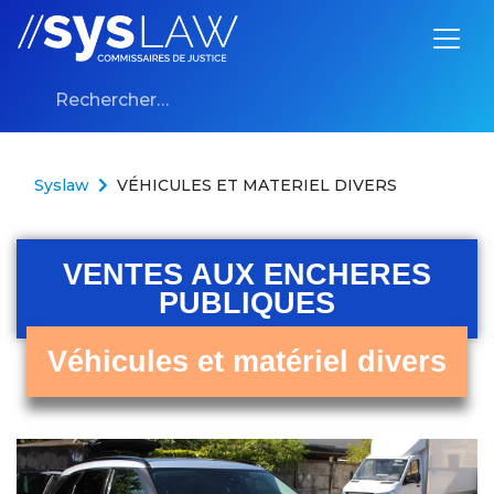
Aller au contenu
Syslaw
VÉHICULES ET MATERIEL DIVERS
VENTES AUX ENCHERES
PUBLIQUES
Véhicules et matériel divers