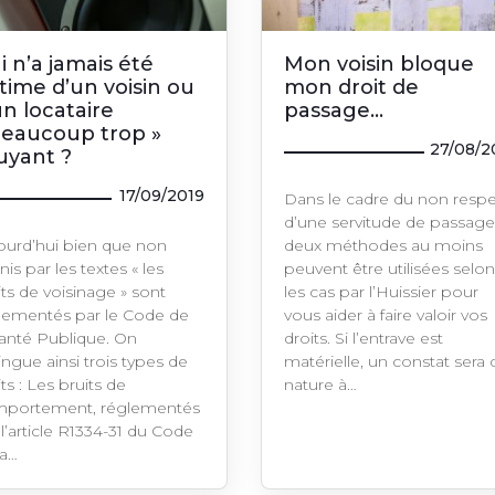
i n’a jamais été
Mon voisin bloque
ctime d’un voisin ou
mon droit de
un locataire
passage…
beaucoup trop »
27/08/2
uyant ?
17/09/2019
Dans le cadre du non resp
d’une servitude de passage
ourd’hui bien que non
deux méthodes au moins
nis par les textes « les
peuvent être utilisées selo
its de voisinage » sont
les cas par l’Huissier pour
lementés par le Code de
vous aider à faire valoir vos
Santé Publique. On
droits. Si l’entrave est
ingue ainsi trois types de
matérielle, un constat sera 
ts : Les bruits de
nature à…
portement, réglementés
 l’article R1334-31 du Code
la…