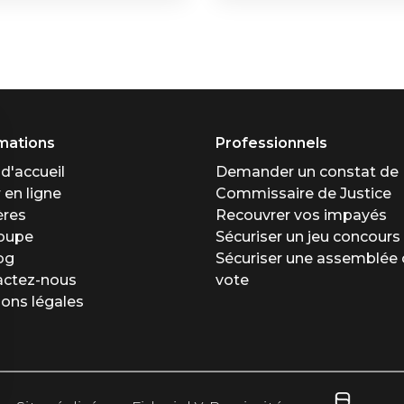
mations
Professionnels
d'accueil
Demander un constat de
 en ligne
Commissaire de Justice
ères
Recouvrer vos impayés
roupe
Sécuriser un jeu concours
og
Sécuriser une assemblée 
actez-nous
vote
ons légales