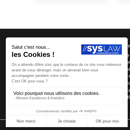
Infor
Page 
Payer
Ench
Le g
Le Bl
Cont
Menti