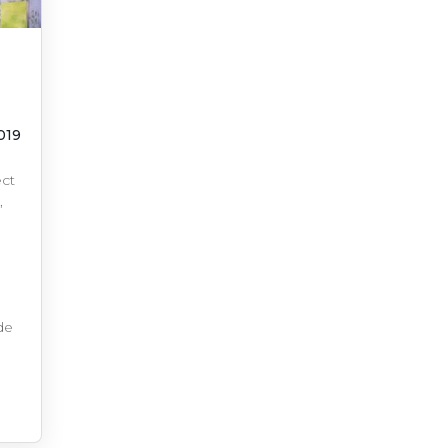
019
ect
,
n
de