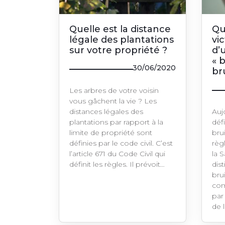
Quelle est la distance
Qu
légale des plantations
vi
sur votre propriété ?
d’
« 
30/06/2020
br
Les arbres de votre voisin
vous gâchent la vie ? Les
distances légales des
Auj
plantations par rapport à la
défi
limite de propriété sont
bru
définies par le code civil. C’est
règ
l’article 671 du Code Civil qui
la 
définit les règles. Il prévoit…
dist
brui
com
par
de 