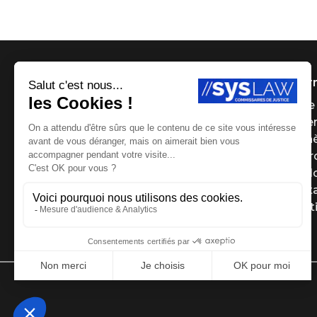
Infor
Page 
Payer
Ench
Le g
Le Bl
Cont
Menti