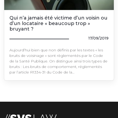
Qui n’a jamais été victime d’un voisin ou
d’un locataire « beaucoup trop »
bruyant ?
17/09/2019
Aujourd’hui bien que non définis par les textes « les
bruits de voisinage » sont règlementés par le Code
de la Santé Publique. On distingue ainsi trois types de
bruits : Les bruits de comportement, réglementés
par l’article R1334-31 du Code de la…