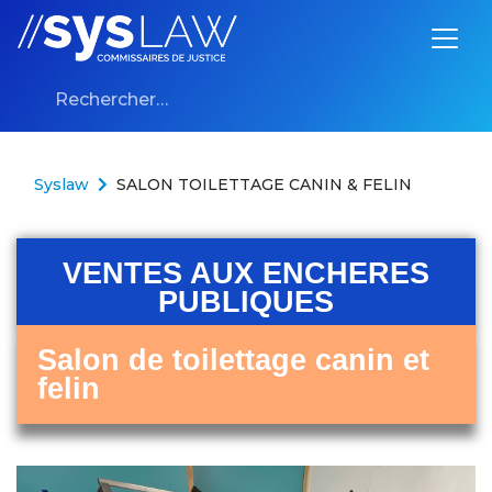
Aller au contenu
Syslaw
SALON TOILETTAGE CANIN & FELIN
VENTES AUX ENCHERES
PUBLIQUES
Salon de toilettage canin et
felin