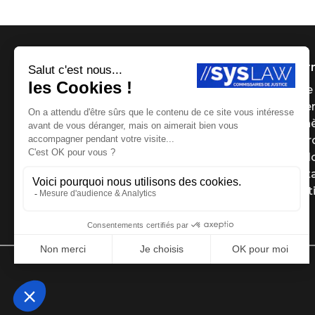
Infor
Page 
Payer
Ench
Le g
Le Bl
Cont
Menti