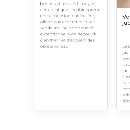
bonnes affaires. À Limoges,
cette pratique séculaire prend
une dimension particulière,
Ve
offrant aux acheteurs et aux
ju
vendeurs une opportunité
exceptionnelle de découvrir,
d’enchérir et d’acquérir des
objets variés…
Les
judi
évé
sais
jud
Jus
au 
cet
ach
d’a