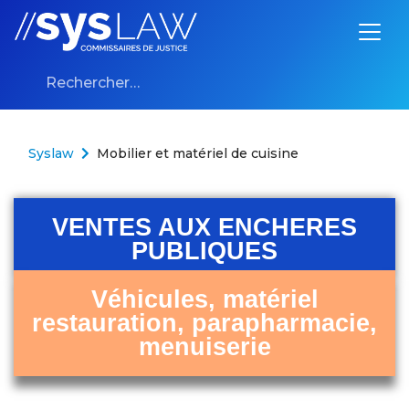
Aller au contenu
Syslaw
Mobilier et matériel de cuisine
VENTES AUX ENCHERES
PUBLIQUES
Véhicules, matériel
restauration, parapharmacie,
menuiserie