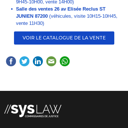
9H45-10H00, vente 14H00)
Salle des ventes 26 av Elisée Reclus ST
JUNIEN 87200
(véhicules, visite 10H15-10H45,
vente 11H30)
VOIR LE CATALOGUE DE LA VENTE