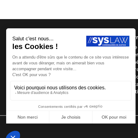
Infor
Page 
Payer
Ench
Le g
Le Bl
Cont
Menti