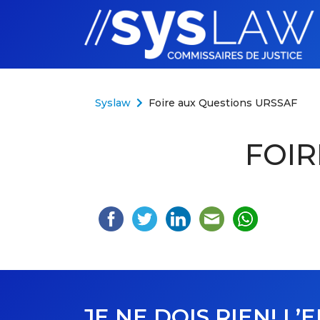
Aller au contenu
Syslaw
Foire aux Questions URSSAF
FOIR
JE NE DOIS RIEN! L’