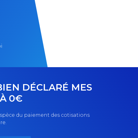
i
 BIEN DÉCLARÉ MES
À 0€
l’espèce du paiement des cotisations
re.