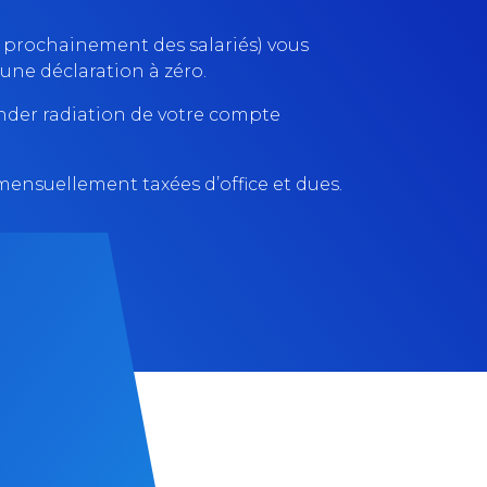
r prochainement des salariés) vous
ne déclaration à zéro.
mander radiation de votre compte
mensuellement taxées d’office et dues.