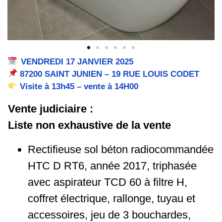
VENDREDI 17 JANVIER 2025
87200 SAINT JUNIEN – 19 RUE LOUIS CODET
Visite à 13h45 – vente à 14H00
Vente judiciaire :
Liste non exhaustive de la vente
Rectifieuse sol béton radiocommandée
HTC D RT6, année 2017, triphasée
avec aspirateur TCD 60 à filtre H,
coffret électrique, rallonge, tuyau et
accessoires, jeu de 3 bouchardes,